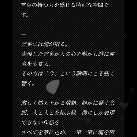
言葉の持つ力を感じる特別な空間で
す。
—
言葉には魂が宿る。
表現した言葉が人の心を動かし時に運
命をも変え、
その力は「今」という瞬間にこそ強く
響く。
激しく燃え上がる情熱、静かに響く余
韻、人と人とを結ぶ縁、僕にしか表現
できない作品を
すべてを筆に込め、一筆一筆に魂を宿