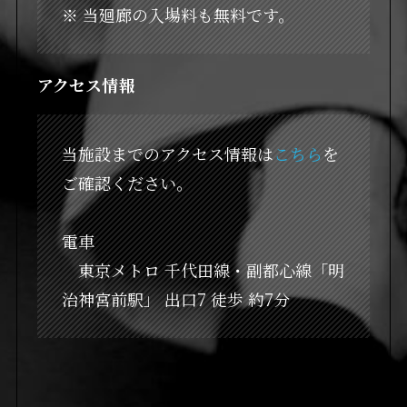
※ 当廻廊の入場料も無料です。
アクセス情報
当施設までのアクセス情報は
こちら
を
ご確認ください。
電車
東京メトロ 千代田線・副都心線「明
治神宮前駅」 出口7 徒歩 約7分