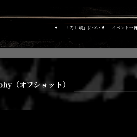
「内山 崚」について
イベント一
graphy（オフショット）